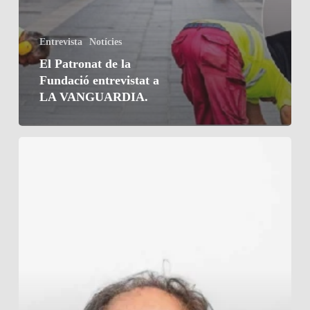
Entrevista
Notícies
El Patronat de la
Fundació entrevistat a
LA VANGUARDIA.
Oriol
Bracons
President
de
Fundació
IUVARE
XXI