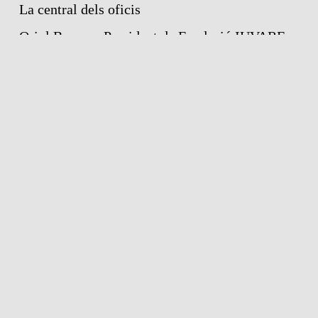
La central dels oficis
Oriol Bracons President de Fundació IUVARE
XXI
Recent Comments
No s'han trobat comentaris.