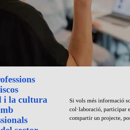
ofessions
iscos
 i la cultura
Si vols més informació so
 amb
col·laboració, participar 
ssionals
compartir un projecte, po
el sector.