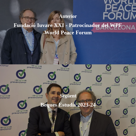
Anterior
Fundació Iuvare XXI - Patrocinador del WPF
World Peace Forum
Següent
Beques Estudis 2023-24