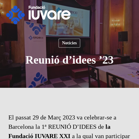
Skip
to
main
content
Notícies
Reunió d’idees ’23
El passat 29 de Març 2023 va celebrar-se a
Barcelona la 1ª REUNIÓ D’IDEES de
la
Fundació IUVARE XXI
a la qual van participar